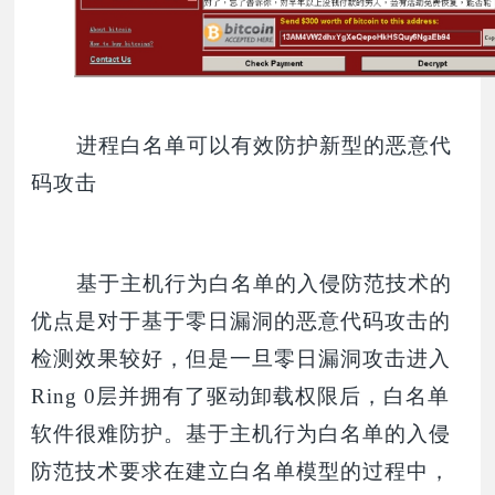
进程白名单可以有效防护新型的恶意代
码攻击
基于主机行为白名单的入侵防范技术的
优点是对于基于零日漏洞的恶意代码攻击的
检测效果较好，但是一旦零日漏洞攻击进入
Ring 0层并拥有了驱动卸载权限后，白名单
软件很难防护。基于主机行为白名单的入侵
防范技术要求在建立白名单模型的过程中，