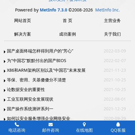
Powered by
MetInfo 7.3.0
©2008-2026
MetInfo Inc.
网站首页
首 页
主营业务
解决方案
成功案例
关于我们
国产桌面终端怎样得到用户的“芳心”
2022-03-09
为“中国芯”默默付出的国产BIOS
2022-02-07
X86和ARM架构区别以及“中国芯”未来发展
2021-11-23
等保、密用、关基傻傻分不清楚
2021-10-25
论数据安全的重要性
2021-10-25
工业互联网安全发展现状
2022-08-01
国产操作系统测评系列一
2021-12-29
如何以安全服务增强企业网络安全
2020-09-29
何为系统集成
2021-11-23
电话咨询
邮件咨询
在线地图
QQ客服