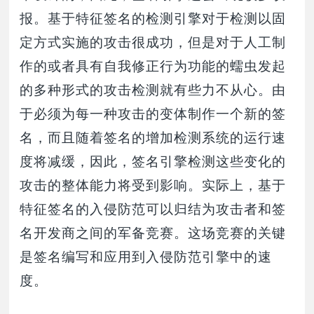
报。基于特征签名的检测引擎对于检测以固
定方式实施的攻击很成功，但是对于人工制
作的或者具有自我修正行为功能的蠕虫发起
的多种形式的攻击检测就有些力不从心。由
于必须为每一种攻击的变体制作一个新的签
名，而且随着签名的增加检测系统的运行速
度将减缓，因此，签名引擎检测这些变化的
攻击的整体能力将受到影响。实际上，基于
特征签名的入侵防范可以归结为攻击者和签
名开发商之间的军备竞赛。这场竞赛的关键
是签名编写和应用到入侵防范引擎中的速
度。