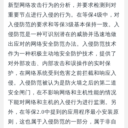
新型网络攻击行为的分析，并要求检测到对
重要节点进行入侵的行为。在等保4级中，对
入侵防范的要求和等保3级基本保持一致。入
侵防范是一种可识别潜在的威胁并迅速地做
出应对的网络安全防范办法。入侵防范技术
作为一种积极主动地安全防护技术，提供了
对外部攻击、内部攻击和误操作的实时保
护，在网络系统受到危害之前拦截和响应入
侵。入侵防范被认为是防火墙之后的第二道
安全闸门，在不影响网络和主机性能的情况
下能对网络和主机的入侵行为进行监测。另
外，在等保2.0中提到的应用程序最小安装原
则，这也属于入侵防范的一部分，属于非自