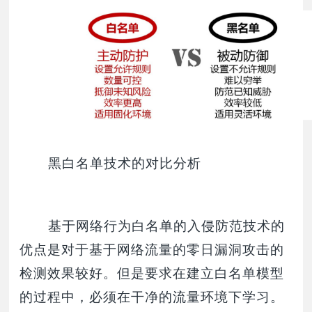
黑白名单技术的对比分析
基于网络行为白名单的入侵防范技术的
优点是对于基于网络流量的零日漏洞攻击的
检测效果较好。但是要求在建立白名单模型
的过程中，必须在干净的流量环境下学习。