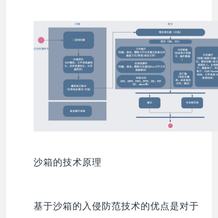
沙箱的技术原理
基于沙箱的入侵防范技术的优点是对于