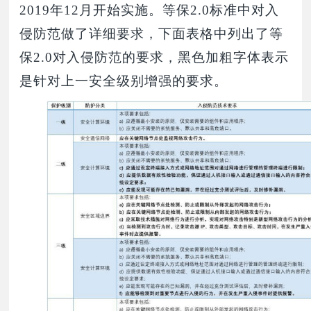
2019年12月开始实施。等保2.0标准中对入
侵防范做了详细要求，下面表格中列出了等
保2.0对入侵防范的要求，黑色加粗字体表示
是针对上一安全级别增强的要求。