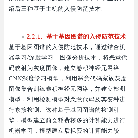
绍后三种基于主机的入侵防范技术。
●
2.2.1. 基于基因图谱的入侵防范技术
基于基因图谱的入侵防范技术，通过结合机
器学习
/深度学习、图像分析技术，将恶意代
码映射为灰度图像，建立卷积神经元网络
CNN深度学习模型，利用恶意代码家族灰度
图像集合训练卷积神经元网络，并建立检测
模型，利用检测模型对恶意代码及其变种进
行家族检测。这种基于基因图谱的检测引
擎，模型建立前会耗费较多的计算能力进行
机器学习，模型建立后耗费的计算能力较