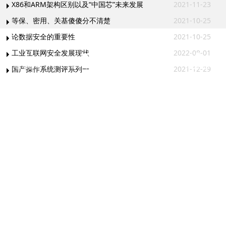
X86和ARM架构区别以及“中国芯”未来发展
2021-11-23
等保、密用、关基傻傻分不清楚
2021-10-25
论数据安全的重要性
2021-10-25
工业互联网安全发展现状
2022-08-01
电话咨询
邮件咨询
在线地图
QQ客服
国产操作系统测评系列一
2021-12-29
如何以安全服务增强企业网络安全
2020-09-29
何为系统集成
2021-11-23
用户单位为什么要做等保测评
2020-09-11
关注官方微博
关注官方微信