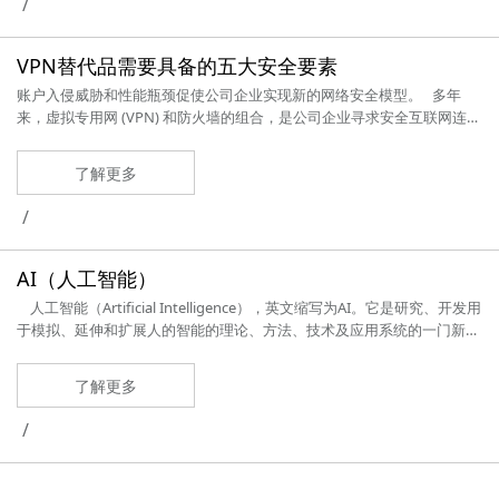
/
VPN替代品需要具备的五大安全要素
账户入侵威胁和性能瓶颈促使公司企业实现新的网络安全模型。 多年
来，虚拟专用网 (VPN) 和防火墙的组合，是公司企业寻求安全互联网连接
的模型之选。而该模型也历经时间检验，堪称成功典型。 然而，边界安
全几近消亡的时代，加速了两个趋势： 首先，利用用户浏览习惯获取企
了解更多
业内网立足点的攻击复杂性不断增长。一旦进入，攻击者可巡游企业内
网，查找可以入侵或盗取
/
AI（人工智能）
人工智能（Artificial Intelligence），英文缩写为AI。它是研究、开发用
于模拟、延伸和扩展人的智能的理论、方法、技术及应用系统的一门新的
技术科学。 人工智能是计算机科学的一个分支，它企图了解智能的实
质，并生产出一种新的能以人类智能相似的方式做出反应的智能机器，该
了解更多
领域的研究包括机器人、语
/