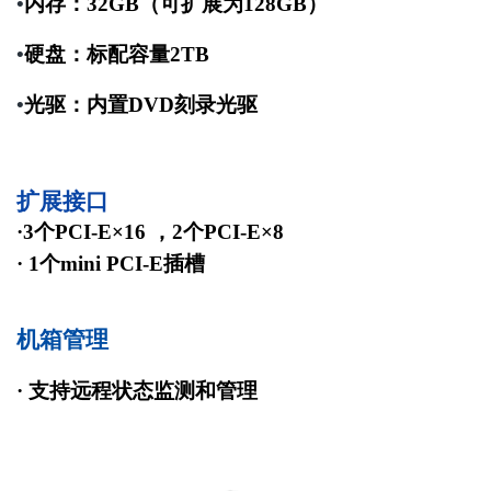
•
内存：
32GB
（可扩展为
128GB
）
•
硬盘：标配容量
2TB
•
光驱：内置
DVD
刻录光驱
扩展接口
·3
个
PCI-E×16
，
2
个
PCI-E×8
·
1
个
mini PCI-E
插槽
机箱管理
· 支持远程状态监测和管理