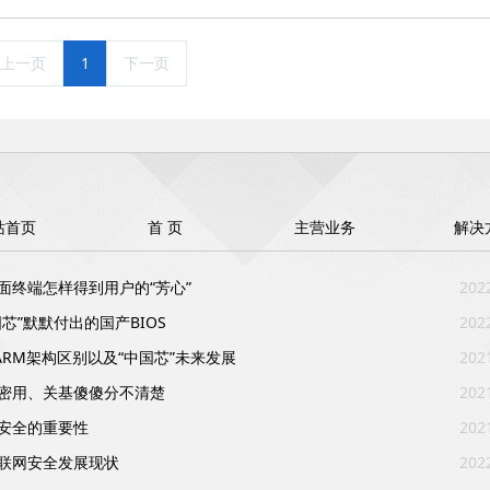
上一页
1
下一页
站首页
首 页
主营业务
解决
面终端怎样得到用户的“芳心”
202
国芯”默默付出的国产BIOS
202
和ARM架构区别以及“中国芯”未来发展
202
密用、关基傻傻分不清楚
202
安全的重要性
202
联网安全发展现状
202