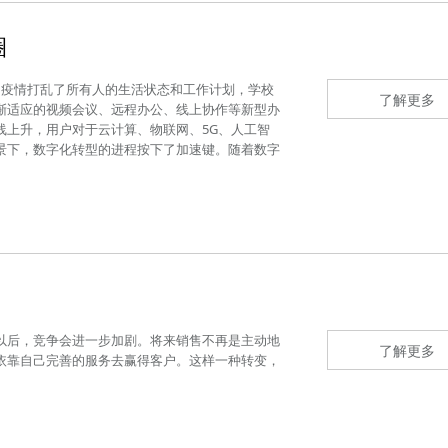
圈
来的疫情打乱了所有人的生活状态和工作计划，学校
了解更多
渐适应的视频会议、远程办公、线上协作等新型办
线上升，用户对于云计算、物联网、5G、人工智
景下，数字化转型的进程按下了加速键。随着数字
以后，竞争会进一步加剧。将来销售不再是主动地
了解更多
依靠自己完善的服务去赢得客户。这样一种转变，